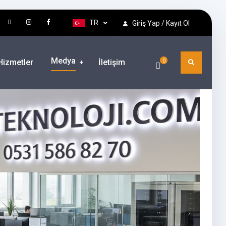
TR
Giriş Yap / Kayıt Ol
Medya
Hizmetler
İletişim
0