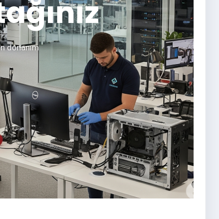
tağınız
en donanım