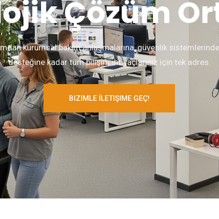
ojik Çözüm Or
mdan kurumsal bakım anlaşmalarına, güvenlik sistemlerind
desteğine kadar tüm bilişim ihtiyaçlarınız için tek adres.
BIZIMLE İLETIŞIME GEÇ!