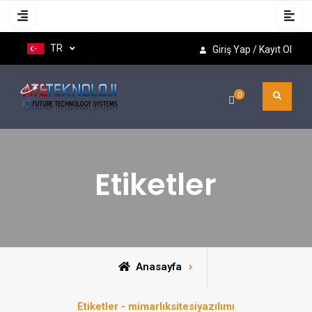
TR
Giriş Yap / Kayıt Ol
0
Etiketler
Anasayfa
Etiketler - mimarlıksitesiyazılımı