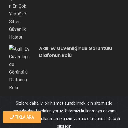
Akıllı Ev Güvenliğinde Görüntülü
Diafonun Rolü
Sizlere daha iyi bir hizmet sunabilmek için sitemizde
çerezlerden faydalanıyoruz. Sitemizi kullanmaya devam
TIKLA ARA
ederek çerezleri kullanmamıza izin vermiş olursunuz. Detaylı
© 2025 ATTEKNOLOJI
ATTEKNOLOJI.COM
bilgi için