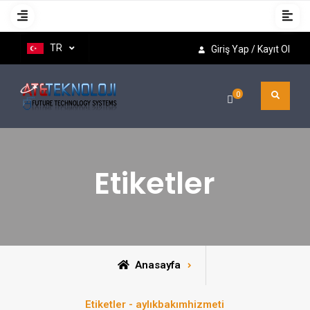
TR
Giriş Yap / Kayıt Ol
0
Etiketler
Anasayfa
Etiketler - aylıkbakımhizmeti