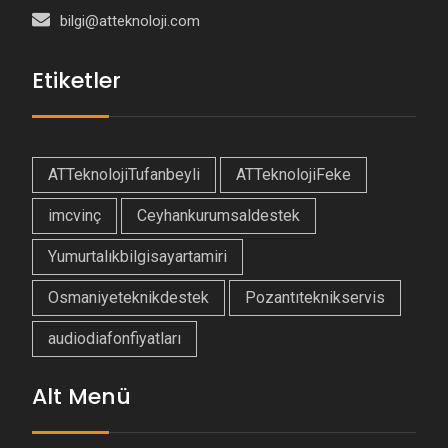
bilgi@atteknoloji.com
Etiketler
ATTeknolojiTufanbeyli
ATTeknolojiFeke
imcvinç
Ceyhankurumsaldestek
Yumurtalıkbilgisayartamiri
Osmaniyeteknikdestek
Pozantıteknikservis
audiodiafonfiyatları
Alt Menü